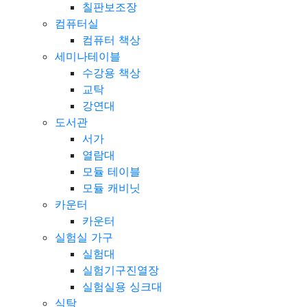
신발장
칠판보조장
컴퓨터실
컴퓨터 책상
세미나테이블
수강용 책상
교탁
강연대
도서관
서가
열람대
모듈 테이블
모듈 캐비닛
카운터
카운터
실험실 가구
실험대
실험기구진열장
실험실용 싱크대