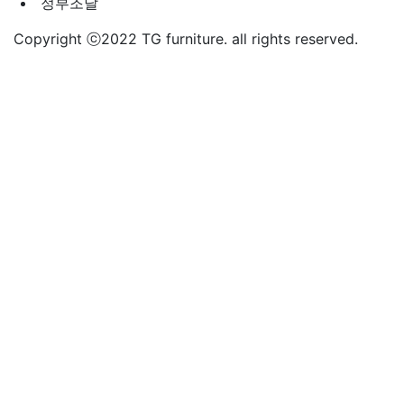
사회적기업
우선구매
정부
조달
Copyright ⓒ2022 TG furniture. all rights reserved.
사무용
책상
G60
G10
G20
G70
G50
G30_40
스토리지
이동식 파일서랍
보조책상
상부장
사이드캐비닛
캐비닛
멀티캐비닛