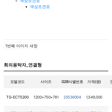
칠판보조장
색상조견표
색상조견표
1번째 이미지 새창
회의용탁자_연결형
모델코드
사이즈
G2B식별번호
가격(원)
TG-ECT5200
1200×750×781
25536004
1,549,000