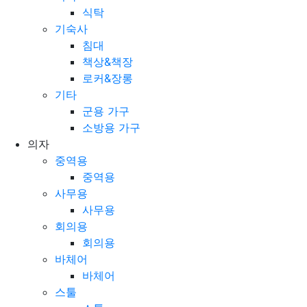
식탁
식탁
기숙사
침대
책상&책장
로커&장롱
기타
군용 가구
소방용 가구
의자
중역용
중역용
사무용
사무용
회의용
회의용
바체어
바체어