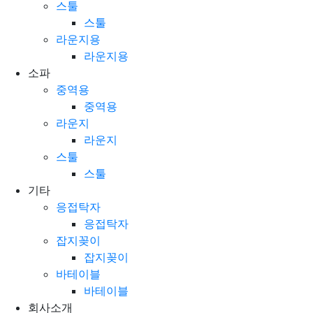
스툴
스툴
라운지용
라운지용
소파
중역용
중역용
라운지
라운지
스툴
스툴
기타
응접탁자
응접탁자
잡지꽂이
잡지꽂이
바테이블
바테이블
회사소개