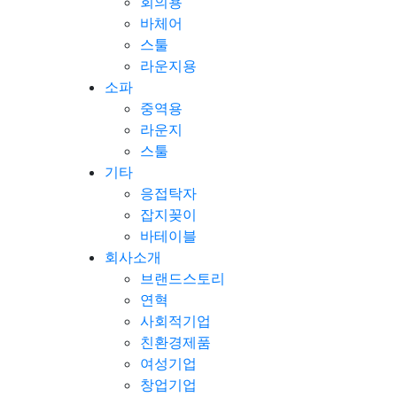
회의용
바체어
스툴
라운지용
소파
중역용
라운지
스툴
기타
응접탁자
잡지꽂이
바테이블
회사소개
브랜드스토리
연혁
사회적기업
친환경제품
여성기업
창업기업