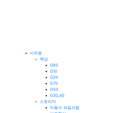
사무용
책상
G60
G10
G20
G70
G50
G30_40
스토리지
이동식 파일서랍