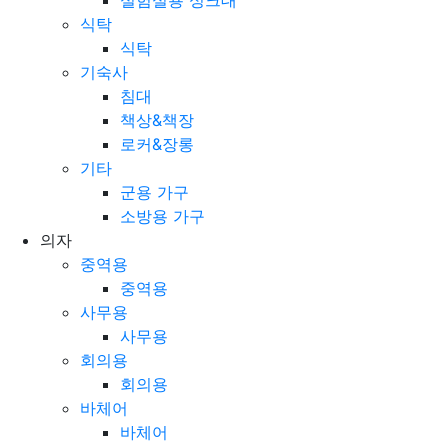
식탁
식탁
기숙사
침대
책상&책장
로커&장롱
기타
군용 가구
소방용 가구
의자
중역용
중역용
사무용
사무용
회의용
회의용
바체어
바체어