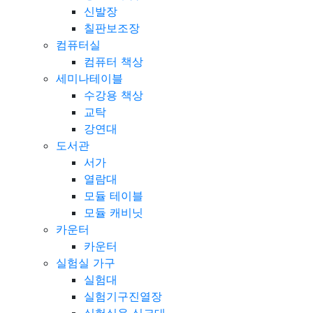
신발장
칠판보조장
컴퓨터실
컴퓨터 책상
세미나테이블
수강용 책상
교탁
강연대
도서관
서가
열람대
모듈 테이블
모듈 캐비닛
카운터
카운터
실험실 가구
실험대
실험기구진열장
실험실용 싱크대