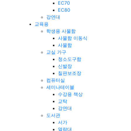
EC70
EC80
강연대
교육용
학생용 사물함
사물함 이동식
사물함
교실 가구
청소도구함
신발장
칠판보조장
컴퓨터실
세미나테이블
수강용 책상
교탁
강연대
도서관
서가
열람대