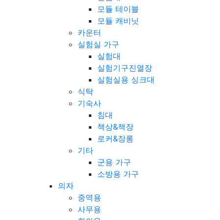
모듈 테이블
모듈 캐비닛
카운터
실험실 가구
실험대
실험기구진열장
실험실용 싱크대
식탁
기숙사
침대
책상&책장
로커&장롱
기타
군용 가구
소방용 가구
의자
중역용
사무용